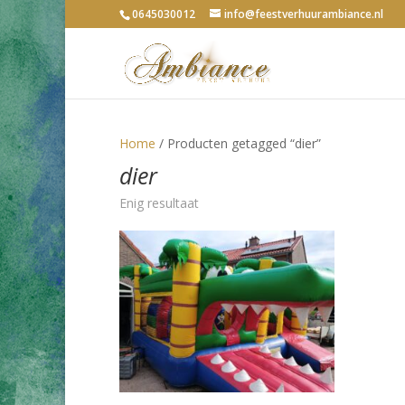
0645030012
info@feestverhuurambiance.nl
Home
/ Producten getagged “dier”
dier
Enig resultaat