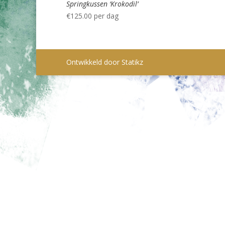
Springkussen ‘Krokodil’
€
125.00
per dag
Ontwikkeld door Statikz