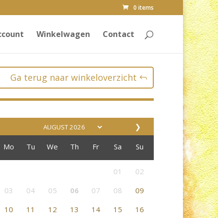
0 items
ccount
Winkelwagen
Contact
Ga terug naar winkeloverzicht
❯
Mo
Tu
We
Th
Fr
Sa
Su
01
02
03
04
05
06
07
08
09
10
11
12
13
14
15
16