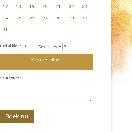
17
18
19
20
21
22
23
24
25
26
27
28
29
30
31
Aantal kleuren
*
Kies een datum
Kleurkeuze
Boek nu