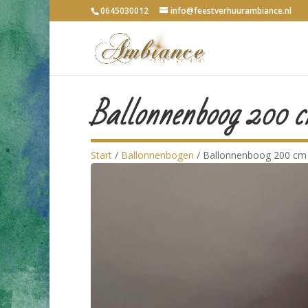
0645030012
info@feestverhuurambiance.nl
Ballonnenboog 200 c
Start
/
Ballonnenbogen
/ Ballonnenboog 200 cm