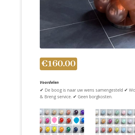
€
160.00
Voordelen
✔
De boog is naar uw wens samengesteld
✔
Wo
& Breng service.
✔
Geen borgkosten.