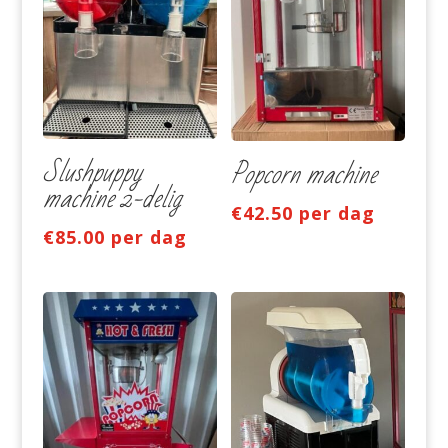
Slushpuppy
Popcorn machine
machine 2-delig
€
42.50
per dag
€
85.00
per dag