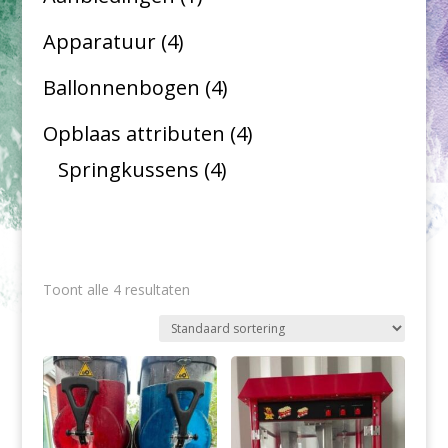
product
4
Apparatuur
4
producten
4
Ballonnenbogen
4
producten
4
Opblaas attributen
4
4
producten
Springkussens
4
producten
Toont alle 4 resultaten